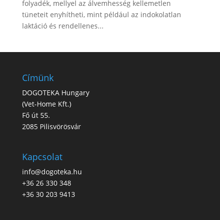
folyadék, mellyel az álvemhesség kellemetlen
tüneteit enyhítheti, mint például az indokolatlan
laktáció és rendellenes...
Címünk
DOGOTEKA Hungary
(
Vet-Home Kft.
)
Fő út 55.
2085 Pilisvörösvár
Kapcsolat
info@dogoteka.hu
+36 26 330 348
+36 30 203 9413