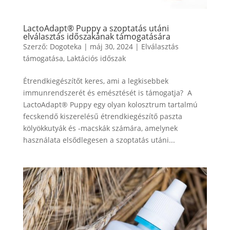
LactoAdapt® Puppy a szoptatás utáni
elválasztás időszakának támogatására
Szerző:
Dogoteka
|
máj 30, 2024
|
Elválasztás
támogatása
,
Laktációs időszak
Étrendkiegészítőt keres, ami a legkisebbek
immunrendszerét és emésztését is támogatja? A
LactoAdapt® Puppy egy olyan kolosztrum tartalmú
fecskendő kiszerelésű étrendkiegészítő paszta
kölyökkutyák és -macskák számára, amelynek
használata elsődlegesen a szoptatás utáni...