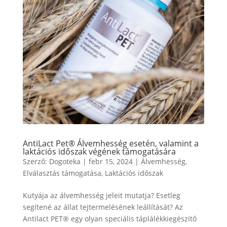
AntiLact Pet® Álvemhesség esetén, valamint a
laktációs időszak végének támogatására
Szerző:
Dogoteka
|
febr 15, 2024
|
Álvemhesség
,
Elválasztás támogatása
,
Laktációs időszak
Kutyája az álvemhesség jeleit mutatja? Esetleg
segítené az állat tejtermelésének leállítását? Az
Antilact PET® egy olyan speciális táplálékkiegészítő