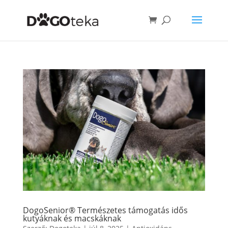
DogoSenior® Természetes támogatás idős
kutyáknak és macskáknak