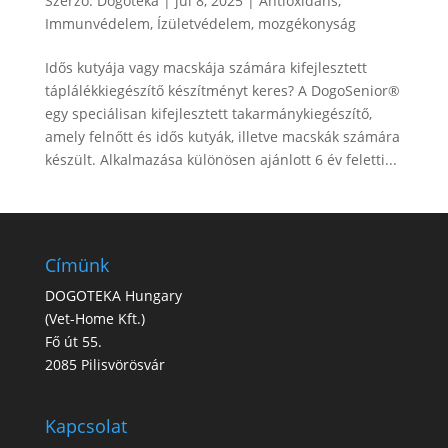
Szerző:
Dogoteka
|
júl 8, 2025
|
Antioxidáns
,
Immunvédelem
,
Ízületvédelem
,
mozgékonyság
Idős kutyája vagy macskája számára kifejlesztett
táplálékkiegészítő készítményt keres? A DogoSenior®
egy speciálisan kifejlesztett takarmánykiegészítő,
amely felnőtt és idős kutyák, illetve macskák számára
készült. Alkalmazása különösen ajánlott 6 év feletti...
Címünk
DOGOTEKA Hungary
(
Vet-Home Kft.
)
Fő út 55.
2085 Pilisvörösvár
Kapcsolat