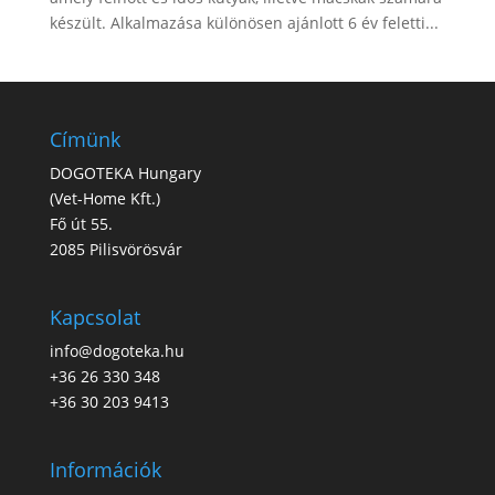
készült. Alkalmazása különösen ajánlott 6 év feletti...
Címünk
DOGOTEKA Hungary
(
Vet-Home Kft.
)
Fő út 55.
2085 Pilisvörösvár
Kapcsolat
info@dogoteka.hu
+36 26 330 348
+36 30 203 9413
Információk