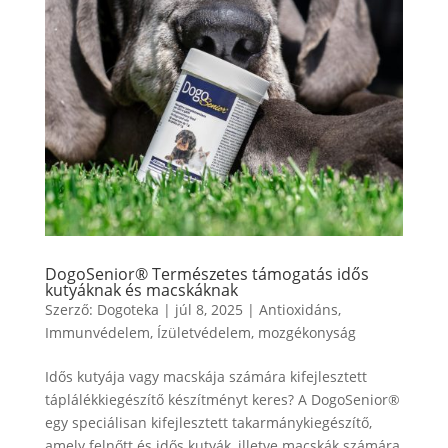
DogoSenior® Természetes támogatás idős
kutyáknak és macskáknak
Szerző:
Dogoteka
|
júl 8, 2025
|
Antioxidáns
,
Immunvédelem
,
Ízületvédelem
,
mozgékonyság
Idős kutyája vagy macskája számára kifejlesztett
táplálékkiegészítő készítményt keres? A DogoSenior®
egy speciálisan kifejlesztett takarmánykiegészítő,
amely felnőtt és idős kutyák, illetve macskák számára