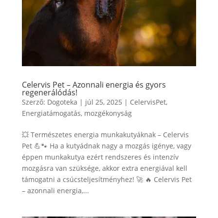
Celervis Pet – Azonnali energia és gyors
regenerálódás!
Szerző:
Dogoteka
|
júl 25, 2025
|
CelervisPet
,
Energiatámogatás
,
mozgékonyság
💥 Természetes energia munkakutyáknak – Celervis
Pet 💪🐾 Ha a kutyádnak nagy a mozgás igénye, vagy
éppen munkakutya ezért rendszeres és intenzív
mozgásra van szüksége, akkor extra energiával kell
támogatni a csúcsteljesítményhez! 🚀 🔥 Celervis Pet
– azonnali energia,...