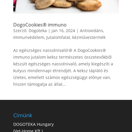
DogoCookies® immuno
Szerző:
Dogoteka
|
jan 16, 2024
|
Antioxidáns
,
Immunvédelem
,
Jutalomfalat
,
kézművestermék
Az egészséges nassolnivaló!🍪 A DogoCookies®
immuno jutalom keksz természetes összetevőkből
készült egészséges nassolnivaló, amely kiegészíti a
kutyus mindennapi étrendjét. A keksz tápláló és
ízletes, emellett számos egészségügyi előnye van,
hiszen támogatja az állat...
Címünk
DOGOTEKA Hungary
(
Vet-Home Kft.
)