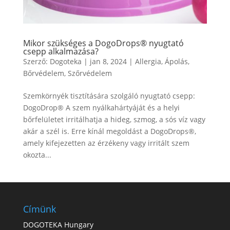
Mikor szükséges a DogoDrops® nyugtató
csepp alkalmazása?
Szerző:
Dogoteka
|
jan 8, 2024
|
Allergia
,
Ápolás
,
Bőrvédelem
,
Szőrvédelem
Szemkörnyék tisztítására szolgáló nyugtató csepp:
DogoDrop® A szem nyálkahártyáját és a helyi
bőrfelületet irritálhatja a hideg, szmog, a sós víz vagy
akár a szél is. Erre kínál megoldást a DogoDrops®,
amely kifejezetten az érzékeny vagy irritált szem
okozta...
Címünk
DOGOTEKA Hungary