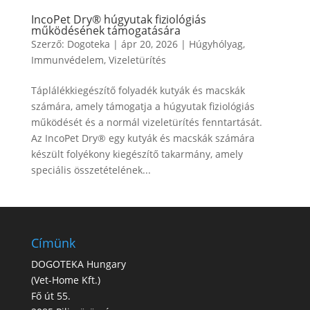
IncoPet Dry® húgyutak fiziológiás
működésének támogatására
Szerző:
Dogoteka
|
ápr 20, 2026
|
Húgyhólyag
,
Immunvédelem
,
Vizeletürítés
Táplálékkiegészítő folyadék kutyák és macskák
számára, amely támogatja a húgyutak fiziológiás
működését és a normál vizeletürítés fenntartását.
Az IncoPet Dry® egy kutyák és macskák számára
készült folyékony kiegészítő takarmány, amely
speciális összetételének...
Címünk
DOGOTEKA Hungary
(
Vet-Home Kft.
)
Fő út 55.