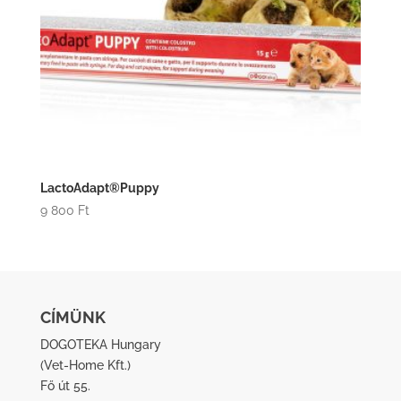
LactoAdapt®Puppy
9 800
Ft
CÍMÜNK
DOGOTEKA Hungary
(
Vet-Home Kft.
)
Fő út 55.