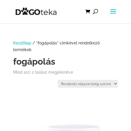
Kezdőlap
/ “fogápolás” címkével rendelkező
termékek
fogápolás
Mind a(z) 2 találat megjelenítve