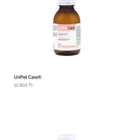
UriPet Care®
12 800
Ft