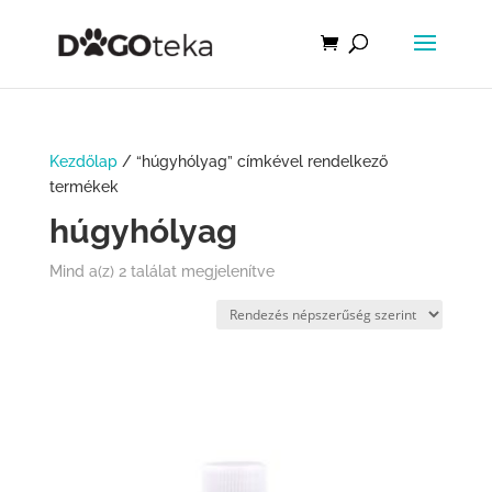
Kezdőlap
/ “húgyhólyag” címkével rendelkező
termékek
húgyhólyag
Mind a(z) 2 találat megjelenítve