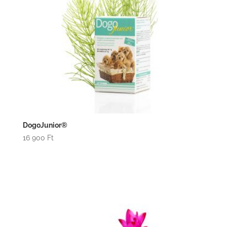
DogoJunior®
16 900
Ft