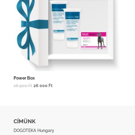
Power Box
Original
Current
28 900
Ft
26 000
Ft
price
price
was:
is:
28
26
900 Ft.
000 Ft.
CÍMÜNK
DOGOTEKA Hungary