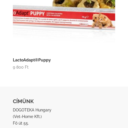
LactoAdapt®Puppy
9 800
Ft
CÍMÜNK
DOGOTEKA Hungary
(
Vet-Home Kft.
)
Fő út 55.