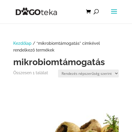
Kezdőlap
/ “mikrobiomtámogatás” címkével
rendelkező termékek
mikrobiomtámogatás
Összesen 1 találat