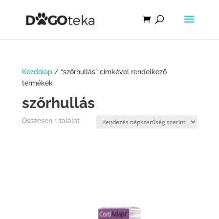
Kezdőlap
/ “szőrhullás” címkével rendelkező
termékek
szőrhullás
Összesen 1 találat