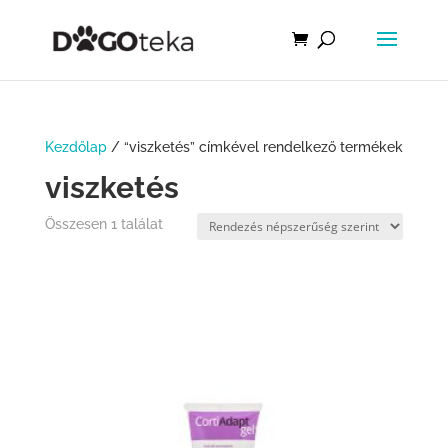
Kezdőlap
/ “viszketés” címkével rendelkező termékek
viszketés
Összesen 1 találat