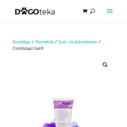
Kezdőlap
/
Termékek
/
Szőr- és bőrvédelem
/
CortiAdapt Gel®