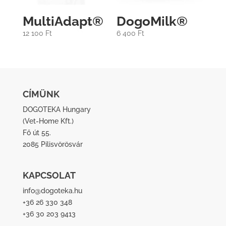
MultiAdapt®
DogoMilk®
12 100
Ft
6 400
Ft
CÍMÜNK
DOGOTEKA Hungary
(
Vet-Home Kft.
)
Fő út 55.
2085 Pilisvörösvár
KAPCSOLAT
info@dogoteka.hu
+36 26 330 348
+36 30 203 9413