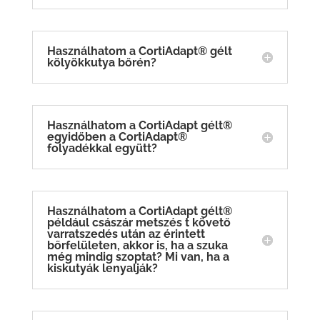
Használhatom a CortiAdapt® gélt
kölyökkutya bőrén?
Használhatom a CortiAdapt gélt®
egyidőben a CortiAdapt®
folyadékkal együtt?
Használhatom a CortiAdapt gélt®
például császár metszés t követő
varratszedés után az érintett
bőrfelületen, akkor is, ha a szuka
még mindig szoptat? Mi van, ha a
kiskutyák lenyalják?