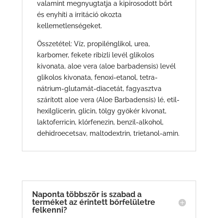
valamint megnyugtatja a kipirosodott bőrt
és enyhíti a irritáció okozta
kellemetlenségeket.
Összetétel: Víz, propilénglikol, urea,
karbomer, fekete ribizli levél glikolos
kivonata, aloe vera (aloe barbadensis) levél
glikolos kivonata, fenoxi-etanol, tetra-
nátrium-glutamát-diacetát, fagyasztva
szárított aloe vera (Aloe Barbadensis) lé, etil-
hexilglicerin, glicin, tölgy gyökér kivonat,
laktoferricin, klórfenezin, benzil-alkohol,
dehidroecetsav, maltodextrin, trietanol-amin.
Naponta többször is szabad a
terméket az érintett bőrfelületre
felkenni?