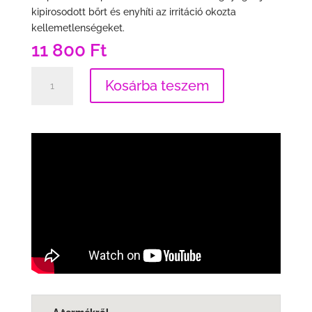
kipirosodott bőrt és enyhíti az irritáció okozta
kellemetlenségeket.
11 800
Ft
CortiAdapt
Kosárba teszem
Gel®
mennyiség