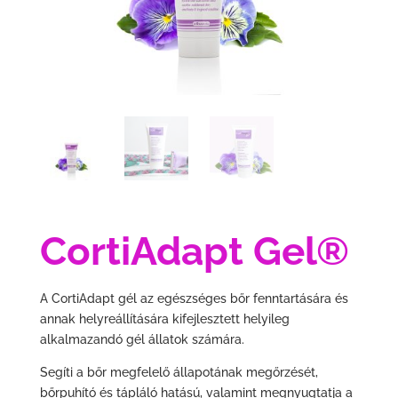
CortiAdapt Gel®
A CortiAdapt gél az egészséges bőr fenntartására és
annak helyreállítására kifejlesztett helyileg
alkalmazandó gél állatok számára.
Segíti a bőr megfelelő állapotának megőrzését,
bőrpuhító és tápláló hatású, valamint megnyugtatja a