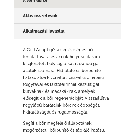
A termékről
Aktív összetevők
Alkalmazási javaslat
A CortiAdapt gél az egészséges bőr
fenntartására és annak helyreállítására
kifejlesztett helyileg alkalmazandó gél
állatok számára. Hidratáló és bőrpuhító
hatású aloe kivonattal, összehúzó hatású
tölgyfával és laktoferrinnel készült gél
kutyáknak és macskáknak, amelyek
elősegítik a bőr regenerációját, visszaállítva
négylábú barátaink bőrének éppségét,
hidratáltságát és rugalmasságát.
Segíti a bőr megfelelő állapotának
megőrzését, bőrpuhító és tápláló hatású,