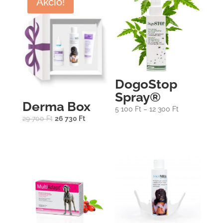
Akció!
DogoStop
Spray®
Derma Box
5 100
Ft
–
12 300
Ft
Original
Current
29 700
Ft
26 730
Ft
price
price
was:
is:
29
26
700 Ft.
730 Ft.