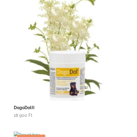
DogoDol®
18 900
Ft