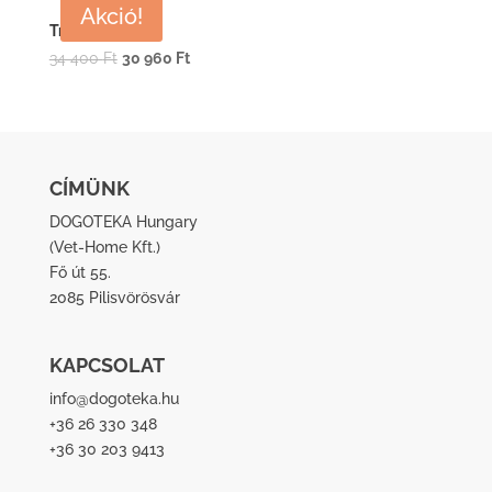
Akció!
Travel Box
Original
Current
34 400
Ft
30 960
Ft
price
price
was:
is:
34
30
400 Ft.
960 Ft.
CÍMÜNK
DOGOTEKA Hungary
(
Vet-Home Kft.
)
Fő út 55.
2085 Pilisvörösvár
KAPCSOLAT
info@dogoteka.hu
+36 26 330 348
+36 30 203 9413