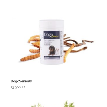
DogoSenior®
13 900
Ft