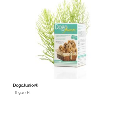
DogoJunior®
16 900
Ft