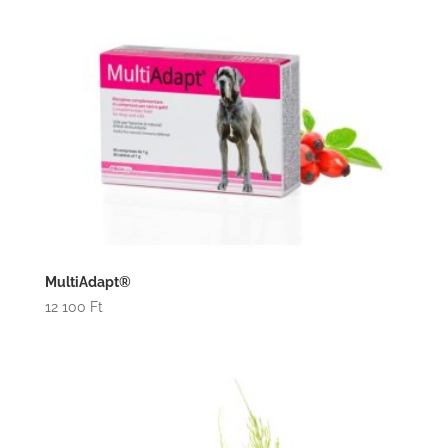
MultiAdapt®
12 100
Ft