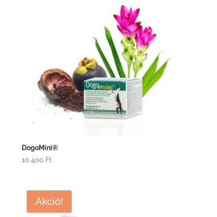
DogoMini®
10 400
Ft
Akció!