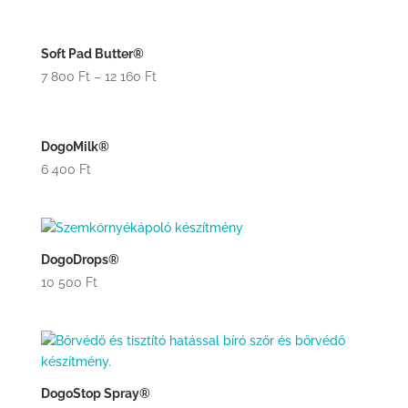
Soft Pad Butter®
7 800
Ft
–
12 160
Ft
DogoMilk®
6 400
Ft
DogoDrops®
10 500
Ft
DogoStop Spray®