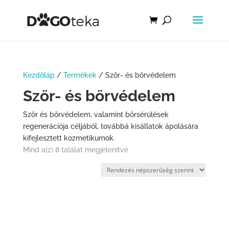
Kezdőlap
/
Termékek
/ Szőr- és bőrvédelem
Szőr- és bőrvédelem
Szőr és bőrvédelem, valamint bőrsérülések
regenerációja céljából, továbbá kisállatok ápolására
kifejlesztett kozmetikumok.
Mind a(z) 8 találat megjelenítve