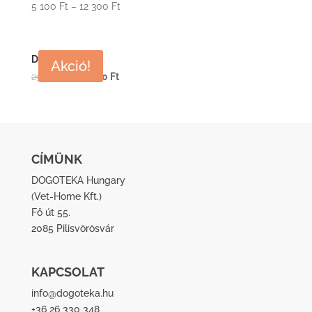
5 100
Ft
–
12 300
Ft
Derma Box
Akció!
Original
Current
29 700
Ft
26 730
Ft
price
price
was:
is:
29
26
700 Ft.
730 Ft.
CÍMÜNK
DOGOTEKA Hungary
(
Vet-Home Kft.
)
Fő út 55.
2085 Pilisvörösvár
KAPCSOLAT
info@dogoteka.hu
+36 26 330 348