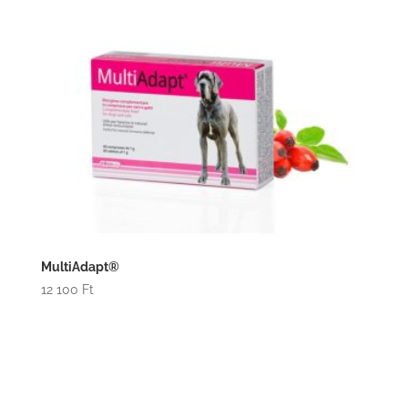
MultiAdapt®
12 100
Ft