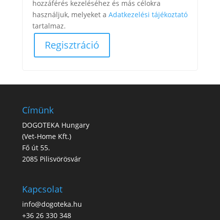
hozzáférés kezeléséhez és más célokra
használjuk, melyeket a
Adatkezelési tájékoztató
tartalmaz.
Regisztráció
Címünk
DOGOTEKA Hungary
(
Vet-Home Kft.
)
Fő út 55.
2085 Pilisvörösvár
Kapcsolat
info@dogoteka.hu
+36 26 330 348