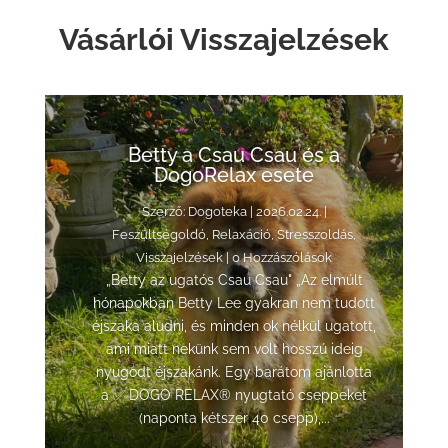
Vásárlói Visszajelzések
Betty a Csau Csau és a
DogoRelax esete
Szerző:
Dogoteka
|
2026.02.24.
|
Feszültségoldó
,
Relaxáció
,
Stresszoldás
,
Visszajelzések
| 0 Hozzászólások
„Betty az ugatós Csau Csau" „Az elmúlt
hónapokban Betty Lee gyakran nem tudott
éjszaka aludni, és minden ok nélkül ugatott,
ami miatt nekünk sem volt hosszú ideig
nyugodt éjszakánk. Egy barátom ajánlotta
a ✅ DOGO RELAX® nyugtató cseppeket
(naponta kétszer 40 csepp),...