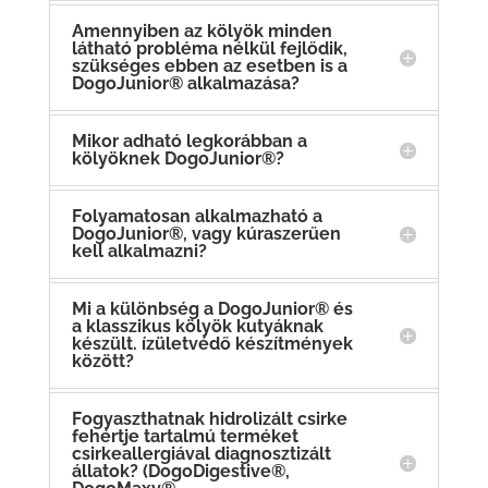
Amennyiben az kölyök minden
látható probléma nélkül fejlődik,
szükséges ebben az esetben is a
DogoJunior® alkalmazása?
Mikor adható legkorábban a
kölyöknek DogoJunior®?
Folyamatosan alkalmazható a
DogoJunior®, vagy kúraszerűen
kell alkalmazni?
Mi a különbség a DogoJunior® és
a klasszikus kölyök kutyáknak
készült. ízületvédő készítmények
között?
Fogyaszthatnak hidrolizált csirke
fehértje tartalmú terméket
csirkeallergiával diagnosztizált
állatok? (DogoDigestive®,