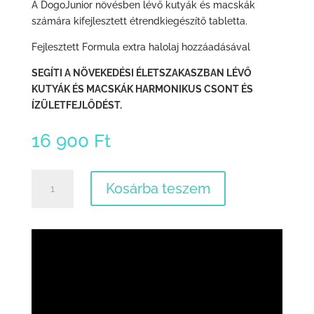
A DogoJunior növésben lévő kutyák és macskák
számára kifejlesztett étrendkiegészítő tabletta.
Fejlesztett Formula extra halolaj hozzáadásával
SEGÍTI A NÖVEKEDÉSI ÉLETSZAKASZBAN LÉVŐ
KUTYÁK ÉS MACSKÁK HARMONIKUS CSONT ÉS
ÍZÜLETFEJLŐDÉST.
16 900
Ft
DogoJunior®
Kosárba teszem
mennyiség