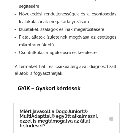
segítésére
Növekedési rendellenességek és a csontosodás
kialakulásának megakadályozására
Ízületeket, szalagok és ínak megerősítésére
Fiatal állatok ízületeinek megóvása az esetleges
mikrotraumáktólű
Csontritkulás megelőzésre és kezelésre
A terméket hal- és csirkeallergiával diagnosztizált
állatok is fogyaszthatják.
GYIK – Gyakori kérdések
Miért javasolt a DogoJuniort®
MultiAdapttal® együtt alkalmazni,
ezzel is megtámogatva az állat
fejlődését?