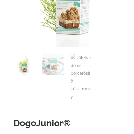
DogoJunior®