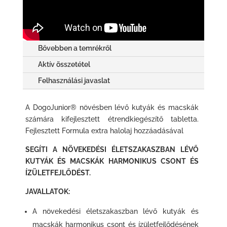
Bővebben a temrékről
Aktív összetétel
Felhasználási javaslat
A DogoJunior® növésben lévő kutyák és macskák
számára kifejlesztett étrendkiegészítő tabletta.
Fejlesztett Formula extra halolaj hozzáadásával
SEGÍTI A NÖVEKEDÉSI ÉLETSZAKASZBAN LÉVŐ
KUTYÁK ÉS MACSKÁK HARMONIKUS CSONT ÉS
ÍZÜLETFEJLŐDÉST.
JAVALLATOK:
A növekedési életszakaszban lévő kutyák és
macskák harmonikus csont és ízületfejlődésének