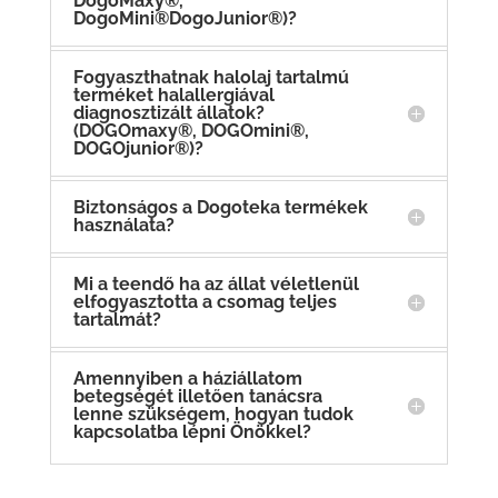
DogoMaxy®,
DogoMini®DogoJunior®)?
Fogyaszthatnak halolaj tartalmú
terméket halallergiával
diagnosztizált állatok?
(DOGOmaxy®, DOGOmini®,
DOGOjunior®)?
Biztonságos a Dogoteka termékek
használata?
Mi a teendő ha az állat véletlenül
elfogyasztotta a csomag teljes
tartalmát?
Amennyiben a háziállatom
betegségét illetően tanácsra
lenne szükségem, hogyan tudok
kapcsolatba lépni Önökkel?