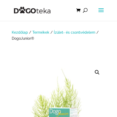
Kezdőlap
/
Termékek
/
Ízület- és csontvédelem
/
DogoJunior®