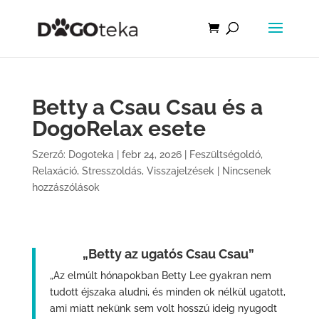
Betty a Csau Csau és a
DogoRelax esete
Szerző:
Dogoteka
|
febr 24, 2026
|
Feszültségoldó
,
Relaxáció
,
Stresszoldás
,
Visszajelzések
|
Nincsenek
hozzászólások
„
Betty az ugatós Csau Csau”
„Az elmúlt hónapokban Betty Lee gyakran nem
tudott éjszaka aludni, és minden ok nélkül ugatott,
ami miatt nekünk sem volt hosszú ideig nyugodt