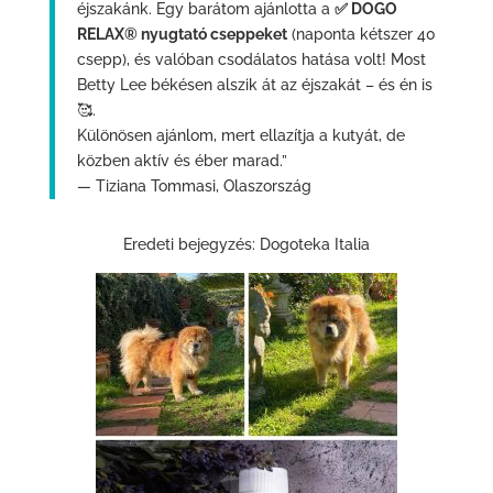
éjszakánk. Egy barátom ajánlotta a
✅ DOGO
RELAX® nyugtató cseppeket
(naponta kétszer 40
csepp), és valóban csodálatos hatása volt! Most
Betty Lee békésen alszik át az éjszakát – és én is
🥰.
Különösen ajánlom, mert ellazítja a kutyát, de
közben aktív és éber marad.”
— Tiziana Tommasi, Olaszország
Eredeti bejegyzés: Dogoteka Italia