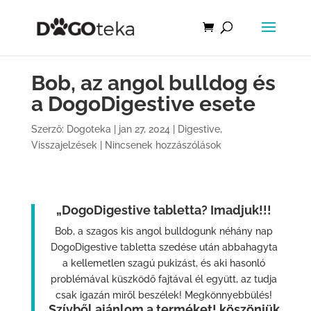
Bob, az angol bulldog és
a DogoDigestive esete
Szerző:
Dogoteka
|
jan 27, 2024
|
Digestive
,
Visszajelzések
|
Nincsenek hozzászólások
„DogoDigestive tabletta? Imadjuk!!!
Bob, a szagos kis angol bulldogunk néhány nap
DogoDigestive tabletta szedése után abbahagyta
a kellemetlen szagú pukizást, és aki hasonló
problémával küszködő fajtával él együtt, az tudja
csak igazán miről beszélek! Megkönnyebbülés!
Szívből ajánlom a terméket! köszönjük