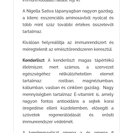
immunmoduláló hatást fejt ki.
A Nigella Sativa tápanyagban nagyon gazdag,
a kilenc esszenciális aminosavból nyolcat és
több mint száz további értékes összetevőt
tartalmaz.
Kiválóan helyreállítja az immunrendszert és
méregtelenít az emésztőrendszeren keresztül.
Kenderliszt
A kenderliszt magas tápértékű
élelmiszer, mert számos, a szervezet
egészségéhez nélkülözhetetlen elemet
tartalmaz: rostban, magnéziumban,
káliumban, vasban és cinkben gazdag. Nagy
mennyiségben tartalmaz E-vitamint is, amely
nagyon fontos antioxidáns a sejtek korai
öregedése elleni küzdelemben, elősegíti a
szövetek regenerálódását és erősíti
immunrendszer védelmét.
A kendermagliszt omega 3 és omega 6