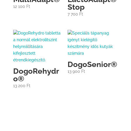
Stop
12 100
Ft
7 700
Ft
DogoSenior®
DogoRehydr
13 900
Ft
o®
13 200
Ft