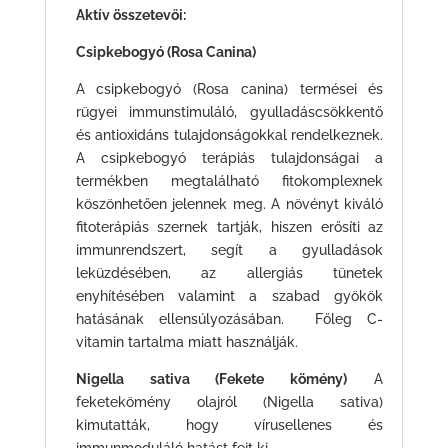
Aktív összetevői:
Csipkebogyó (Rosa Canina)
A csipkebogyó (Rosa canina) termései és
rügyei immunstimuláló, gyulladáscsökkentő
és antioxidáns tulajdonságokkal rendelkeznek.
A csipkebogyó terápiás tulajdonságai a
termékben megtalálható fitokomplexnek
köszönhetően jelennek meg. A növényt kiváló
fitoterápiás szernek tartják, hiszen erősíti az
immunrendszert, segít a gyulladások
leküzdésében, az allergiás tünetek
enyhítésében valamint a szabad gyökök
hatásának ellensúlyozásában. Főleg C-
vitamin tartalma miatt használják.
Nigella sativa (Fekete kömény)
A
feketekömény olajról (Nigella sativa)
kimutatták, hogy vírusellenes és