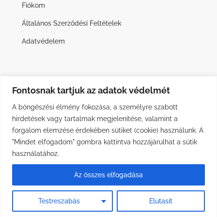
Fiókom
Általános Szerződési Feltételek
Adatvédelem
Fontosnak tartjuk az adatok védelmét
A böngészési élmény fokozása, a személyre szabott
hirdetések vagy tartalmak megjelenítése, valamint a
forgalom elemzése érdekében sütiket (cookie) használunk. A
"Mindet elfogadom" gombra kattintva hozzájárulhat a sütik
használatához.
Az összes elfogadása
Minden jog fenntartva © DOGOTEKA Hungary 2026 | Weboldalt
Testreszabás
Elutasít
készítette:
wr.hu