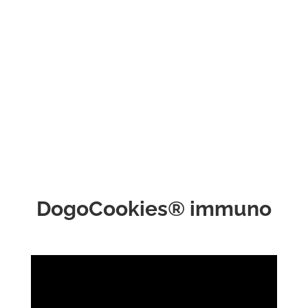
DogoCookies® immuno