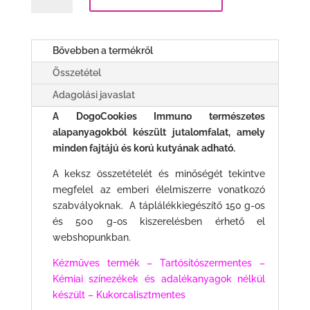
mennyiség
Bővebben a termékről
Összetétel
Adagolási javaslat
A DogoCookies Immuno természetes
alapanyagokból készült jutalomfalat, amely
minde
n fajtájú és korú kutyának adható.
A keksz összetételét és minőségét tekintve
megfelel az emberi élelmiszerre vonatkozó
szabvályoknak. A táplálékkiegészítő 150 g-os
és 500 g-os kiszerelésben érhető el
webshopunkban.
Kézműves termék – Tartósítószermentes –
Kémiai színezékek és adalékanyagok nélkül
készült – Kukorcalisztmentes