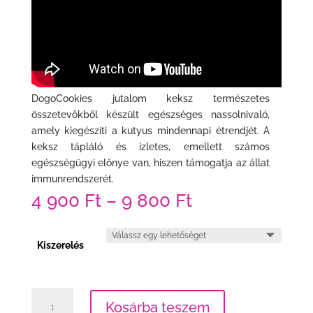
DogoCookies jutalom keksz természetes
összetevőkből készült egészséges nassolnivaló,
amely kiegészíti a kutyus mindennapi étrendjét. A
keksz tápláló és ízletes, emellett számos
egészségügyi előnye van, hiszen támogatja az állat
immunrendszerét.
4 900
Ft
–
9 800
Ft
Kiszerelés
DogoCookies®
Kosárba teszem
immuno