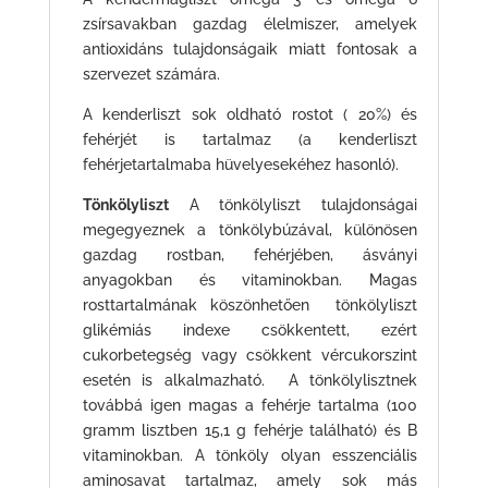
zsírsavakban gazdag élelmiszer, amelyek
antioxidáns tulajdonságaik miatt fontosak a
szervezet számára.
A kenderliszt sok oldható rostot ( 20%) és
fehérjét is tartalmaz (a kenderliszt
fehérjetartalmaba hüvelyesekéhez hasonló).
Tönkölyliszt
A tönkölyliszt tulajdonságai
megegyeznek a tönkölybúzával, különösen
gazdag rostban, fehérjében, ásványi
anyagokban és vitaminokban. Magas
rosttartalmának köszönhetően tönkölyliszt
glikémiás indexe csökkentett, ezért
cukorbetegség vagy csökkent vércukorszint
esetén is alkalmazható. A tönkölylisztnek
továbbá igen magas a fehérje tartalma (100
gramm lisztben 15,1 g fehérje található) és B
vitaminokban. A tönköly olyan esszenciális
aminosavat tartalmaz, amely sok más