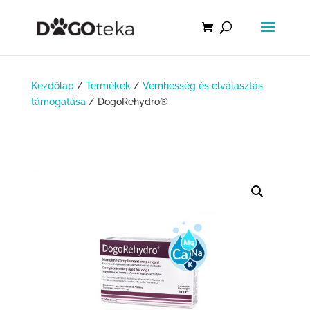
Kezdőlap
/
Termékek
/
Vemhesség és elválasztás
támogatása
/ DogoRehydro®