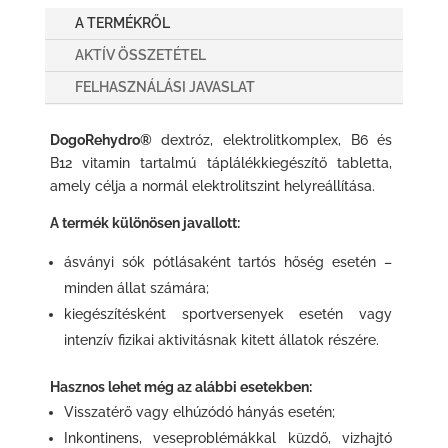
A TERMÉKRŐL
AKTÍV ÖSSZETÉTEL
FELHASZNÁLÁSI JAVASLAT
DogoRehydro®
dextróz, elektrolitkomplex, B6 és
B12 vitamin tartalmú táplálékkiegészítő tabletta,
amely célja a normál elektrolitszint helyreállítása.
A termék különösen javallott:
ásványi sók pótlásaként tartós hőség esetén –
minden állat számára;
kiegészítésként sportversenyek esetén vagy
intenzív fizikai aktivitásnak kitett állatok részére.
Hasznos lehet még az alábbi esetekben:
Visszatérő vagy elhúzódó hányás esetén;
Inkontinens, veseproblémákkal küzdő, vizhajtó