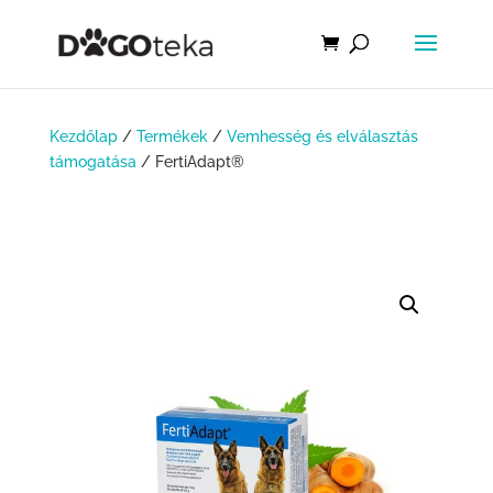
Kezdőlap
/
Termékek
/
Vemhesség és elválasztás
támogatása
/ FertiAdapt®