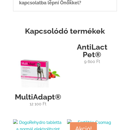
kapcsolatba lépni Önökkel?
Kapcsolódó termékek
AntiLact
Pet®
9 600
Ft
MultiAdapt®
12 100
Ft
Akció!