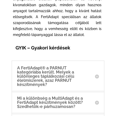
kivonatokban gazdagok, minden olyan hasznos
anyagot tartalmazzák ahhoz, hogy a kívánt hatást
elősegítsék. A FertiAdapt speciálisan az állatok
szaporodásának támogatása céljából lett
kifejlesztve, hogy a vemhesség előtt és közben is
megfelelő tápanyaggal lássa el az állatot.
GYIK – Gyakori kérdések
A FertiAdapt® a PARNUT
kategóriába került. Melyek a
különleges táplálkozási célú
élelmiszerek, azaz PARNUT
készítmények?
Mi a különbség a MultiAdapt és a
FertiAdapt készítmények között?
Szedhetők-e párhuzamosan?