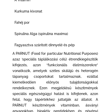
Kurkuma kivonat
Fahéj por
Spirulina Alga (spirulina maxima)
Fagyasztva szárított dinnyelé és pép
A PARNUT (Food for particular Nutritional Purposes)
azaz ’speciális táplálkozási célú’ étrendkiegészítők
kifejezés, azon “funkcionális élelmiszerekre”
vonatkozik, amelyek széles skálájú és heterogén
tápanyag csoportokat tartalmaznak, ezáltal
kiemelkedően előnyös tulajdonságokkal
rendelkeznek. Ezen megjelölésű készítmények
speciális egészségügyi hatást is kifejtenek, azon
felül, hogy tápértékhez juttatják az állatot. A
PARNUT készítmények vitaminban, ásványi
anyagokban, bioaktív peptidekben és növényi