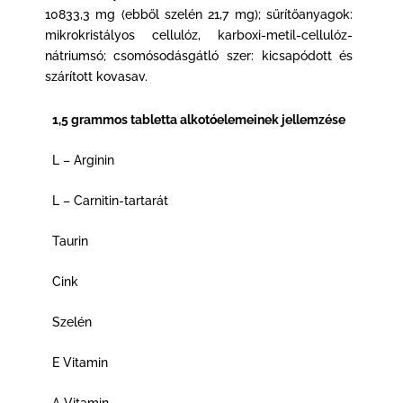
10833,3 mg (ebből szelén 21,7 mg); sűrítőanyagok:
mikrokristályos cellulóz, karboxi-metil-cellulóz-
nátriumsó; csomósodásgátló szer: kicsapódott és
szárított kovasav.
1,5 grammos tabletta alkotóelemeinek jellemzése
L – Arginin
L – Carnitin-tartarát
Taurin
Cink
Szelén
E Vitamin
A Vitamin