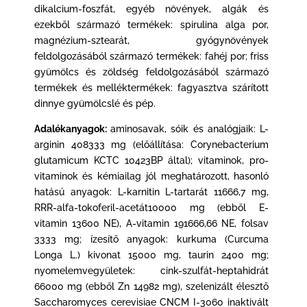
dikalcium-foszfát, egyéb növények, algák és
ezekből származó termékek: spirulina alga por,
magnézium-sztearát, gyógynövények
feldolgozásából származó termékek: fahéj por; friss
gyümölcs és zöldség feldolgozásából származó
termékek és melléktermékek: fagyasztva szárított
dinnye gyümölcslé és pép.
Adalékanyagok:
aminosavak, sóik és analógjaik: L-
arginin 408333 mg (előállítása: Corynebacterium
glutamicum KCTC 10423BP által); vitaminok, pro-
vitaminok és kémiailag jól meghatározott, hasonló
hatású anyagok: L-karnitin L-tartarát 11666,7 mg,
RRR-alfa-tokoferil-acetát10000 mg (ebből E-
vitamin 13600 NE), A-vitamin 191666,66 NE, folsav
3333 mg; ízesítő anyagok: kurkuma (Curcuma
Longa L.) kivonat 15000 mg, taurin 2400 mg;
nyomelemvegyületek: cink-szulfát-heptahidrát
66000 mg (ebből Zn 14982 mg), szelenizált élesztő
Saccharomyces cerevisiae CNCM I-3060 inaktivált