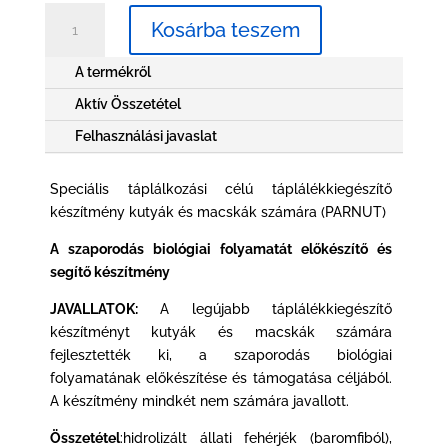
FertiAdapt®
Kosárba teszem
mennyiség
A termékről
Aktív Összetétel
Felhasználási javaslat
Speciális táplálkozási célú táplálékkiegészítő
készítmény kutyák és macskák számára (PARNUT)
A szaporodás biológiai folyamatát előkészítő és
segítő készítmény
JAVALLATOK:
A legújabb táplálékkiegészítő
készítményt kutyák és macskák számára
fejlesztették ki, a szaporodás biológiai
folyamatának előkészítése és támogatása céljából.
A készítmény mindkét nem számára javallott.
Összetétel
:hidrolizált állati fehérjék (baromfiból),