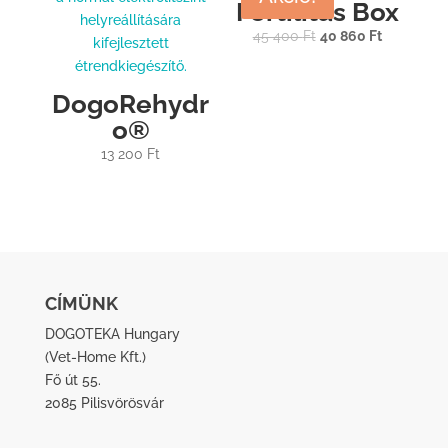
Fertilitás Box
Original
Current
45 400
Ft
40 860
Ft
price
price
was:
is:
DogoRehydr
45
40
o®
400 Ft.
860 Ft.
13 200
Ft
CÍMÜNK
DOGOTEKA Hungary
(
Vet-Home Kft.
)
Fő út 55.
2085 Pilisvörösvár