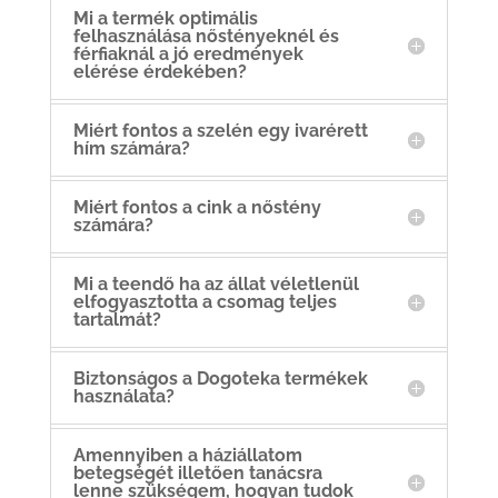
Mi a termék optimális
felhasználása nőstényeknél és
férfiaknál a jó eredmények
elérése érdekében?
Miért fontos a szelén egy ivarérett
hím számára?
Miért fontos a cink a nőstény
számára?
Mi a teendő ha az állat véletlenül
elfogyasztotta a csomag teljes
tartalmát?
Biztonságos a Dogoteka termékek
használata?
Amennyiben a háziállatom
betegségét illetően tanácsra
lenne szükségem, hogyan tudok