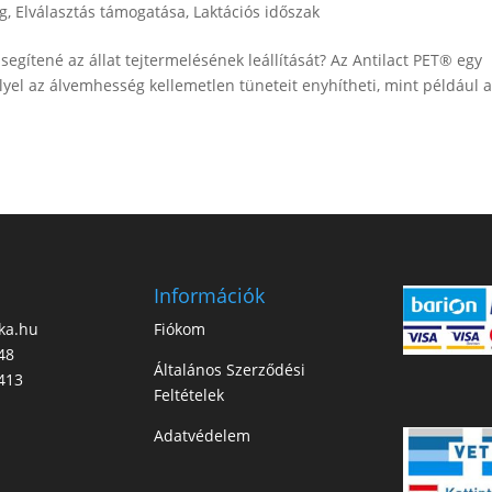
g
,
Elválasztás támogatása
,
Laktációs időszak
segítené az állat tejtermelésének leállítását? Az Antilact PET® egy
llyel az álvemhesség kellemetlen tüneteit enyhítheti, mint például 
Információk
ka.hu
Fiókom
48
Általános Szerződési
413
Feltételek
Adatvédelem