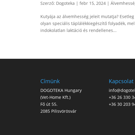
Szerző:
Dogoteka
|
febr 15, 2024
|
Álvemhessé
Kutyája az álvemhesség jeleit mutatja? Esetleg 
olyan speciális táplálékkiegészítő folyadék, me
indokolatlan laktáció és rendellenes...
Címünk
Kapcsolat
DOGOTEKA Hungary
info@dogote
(
Vet-Home Kft.
)
+36 26 330 3
Fő út 55.
+36 30 203 9
2085 Pilisvörösvár