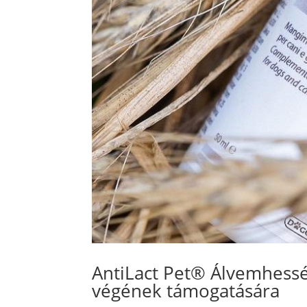
AntiLact Pet® Álvemhesség
végének támogatására