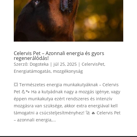
Celervis Pet – Azonnali energia és gyors
regenerálódás!
Szerző:
Dogoteka
|
júl 25, 2025
|
CelervisPet
,
Energiatámogatás
,
mozgékonyság
💥 Természetes energia munkakutyáknak – Celervis
Pet 💪🐾 Ha a kutyádnak nagy a mozgás igénye, vagy
éppen munkakutya ezért rendszeres és intenzív
mozgásra van szüksége, akkor extra energiával kell
támogatni a csúcsteljesítményhez! 🚀 🔥 Celervis Pet
– azonnali energia,...