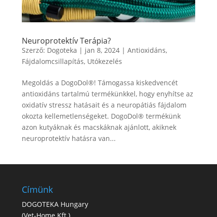
Neuroprotektív Terápia?
Szerző:
Dogoteka
|
jan 8, 2024
|
Antioxidáns
,
Fájdalomcsillapítás
,
Utókezelés
Megoldás a DogoDol®! Támogassa kiskedvencét
antioxidáns tartalmú termékünkkel, hogy enyhítse az
oxidatív stressz hatásait és a neuropátiás fájdalom
okozta kellemetlenségeket. DogoDol® termékünk
azon kutyáknak és macskáknak ajánlott, akiknek
neuroprotektív hatásra van...
Címünk
DOGOTEKA Hungary
(
Vet-Home Kft.
)