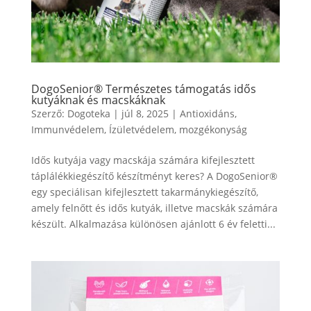
DogoSenior® Természetes támogatás idős
kutyáknak és macskáknak
Szerző:
Dogoteka
|
júl 8, 2025
|
Antioxidáns
,
Immunvédelem
,
Ízületvédelem
,
mozgékonyság
Idős kutyája vagy macskája számára kifejlesztett
táplálékkiegészítő készítményt keres? A DogoSenior®
egy speciálisan kifejlesztett takarmánykiegészítő,
amely felnőtt és idős kutyák, illetve macskák számára
készült. Alkalmazása különösen ajánlott 6 év feletti...