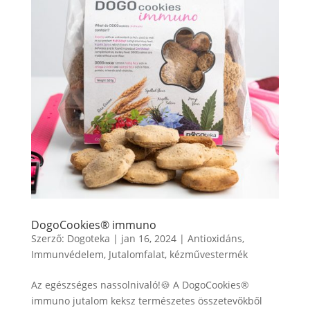
DogoCookies® immuno
Szerző:
Dogoteka
|
jan 16, 2024
|
Antioxidáns
,
Immunvédelem
,
Jutalomfalat
,
kézművestermék
Az egészséges nassolnivaló!🍪 A DogoCookies®
immuno jutalom keksz természetes összetevőkből