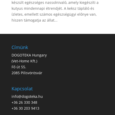
készült egészséges nassolnivaló, amely kiegészíti a
kutyus mindennapi étrendjét. A keksz tápláló és
ízletes, emellett számos egészségügyi előnye van,
hiszen támogatja az állat...
Címünk
DOGOTEKA Hungary
(
Vet-Home Kft.
)
Fő út 55.
2085 Pilisvörösvár
Kapcsolat
info@dogoteka.hu
+36 26 330 348
+36 30 203 9413