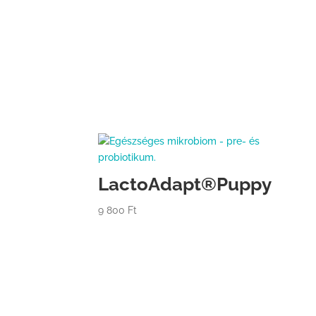
LactoAdapt®Puppy
9 800
Ft