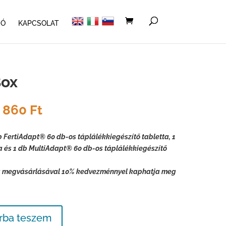
IÓ
KAPCSOLAT
Box
iginal
Current
 860
Ft
ice
price
s:
is:
 FertiAdapt® 60 db-os táplálékkiegészítő tabletta, 1
40
a és 1 db MultiAdapt® 60 db-os táplálékkiegészítő
0 Ft.
860 Ft.
ag megvásárlásával 10% kedvezménnyel kaphatja meg
rba teszem