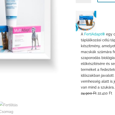
mennyiség
A
FertiAdapt
®
egy o
táplálkozási célú tá
készítmény, amelyet
macskák számára fej
szaporodás biológia
előkészítésére és se
terméket a fedezteté
időszakban javalott 
vemhesség alatt is 
van mind a szukára,
24.900 Ft
22.410 Ft