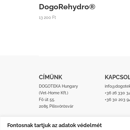
DogoRehydro®
13 200
Ft
CÍMÜNK
KAPCSO
DOGOTEKA Hungary
info@dogote
(
Vet-Home Kft.
)
+36 26 330 3
Fő út 55.
+36 30 203 9
2085 Pilisvörösvár
Fontosnak tartjuk az adatok védelmét