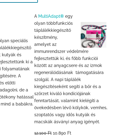
A
MultiAdapt
®
egy
olyan többfunkciós
táplálékkiegészítő
készítmény,
lyan speciális
amelyet az
plálékkiegészítő
immunrendszer védelmére
 kutyák és
fejlesztettük ki, és főbb funkciói
lesztettünk ki a
között az anyagcsere és az izmok
i folyamatának
regenerálódásának támogatására
gítésére. A
szolgál. A napi táplálék
s előtti
kiegészítéseként segíti a bőr és a
adagolni, de a
szőrzet kiváló kondíciójának
jótékony hatással
fenntartását, valamint kielégíti a
 mind a babákra.
övekedésben lévő kölykök, vemhes,
szoptatós vagy idős kutyák és
macskák ásványi anyag igényét.
12.100 Ft
10.890 Ft