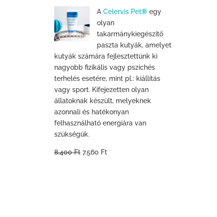
A
Celervis Pet
®
egy
olyan
takarmánykiegészítő
paszta kutyák, amelyet
kutyák számára fejlesztettünk ki
nagyobb fizikális vagy pszichés
terhelés esetére, mint pl.: kiállítás
vagy sport. Kifejezetten olyan
állatoknak készült, melyeknek
azonnali és hatékonyan
felhasználható energiára van
szükségük.
8.400 Ft
7.560 Ft