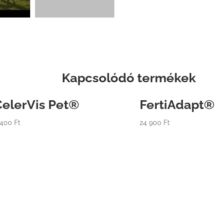
Kapcsolódó termékek
CelerVis Pet®
FertiAdapt®
 400
Ft
24 900
Ft