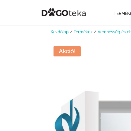
TERMÉK
Kezdőlap
/
Termékek
/
Vemhesség és el
Akció!