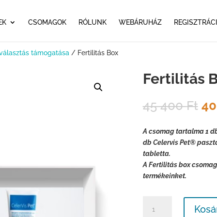
EK
CSOMAGOK
RÓLUNK
WEBÁRUHÁZ
REGISZTRÁC
választás támogatása
/ Fertilitás Box
Fertilitás 
Or
45 400
Ft
40
pr
wa
A csomag tartalma 1 db
45
db Celervis Pet® paszt
40
tabletta.
A Fertilitás box csom
termékeinket.
Fertilitás
Kosá
Box