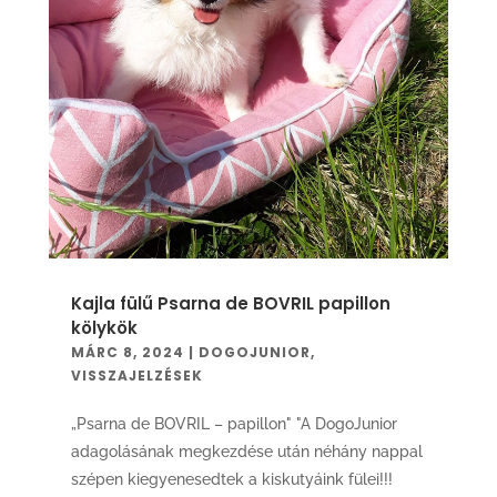
Kajla fülű Psarna de BOVRIL papillon
kölykök
MÁRC 8, 2024
|
DOGOJUNIOR
,
VISSZAJELZÉSEK
„Psarna de BOVRIL – papillon" "A DogoJunior
adagolásának megkezdése után néhány nappal
szépen kiegyenesedtek a kiskutyáink fülei!!!