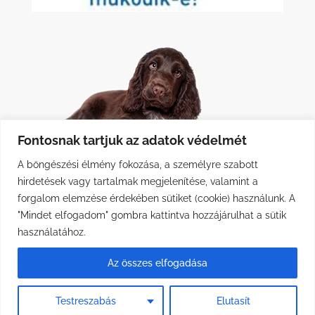
Fontosnak tartjuk az adatok védelmét
A böngészési élmény fokozása, a személyre szabott
hirdetések vagy tartalmak megjelenítése, valamint a
forgalom elemzése érdekében sütiket (cookie) használunk. A
"Mindet elfogadom" gombra kattintva hozzájárulhat a sütik
használatához.
Az összes elfogadása
Minden jog fenntartva © DOGOTEKA Hungary 2026 | Weboldalt
Testreszabás
Elutasít
készítette:
wr.hu