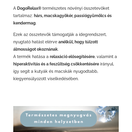
A
DogoRelax®
természetes növényi összetevőket
tartalmaz:
hárs, macskagyökér, passiógyümölcs és
kendermag
.
Ezek az összetevők támogatják a idegrendszert,
nyugtató hatást elérve
anélkül, hogy túlzott
álmosságot okoznának
.
A termék hatása a
relaxáció elősegítésére
, valamint a
hiperaktivitás és a feszültség csökkentésére
irányul,
így segít a kutyák és macskák nyugodtabb,
kiegyensúlyozott viselkedésében.