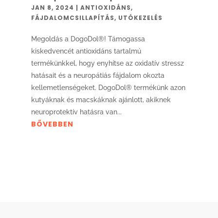
JAN 8, 2024
|
ANTIOXIDÁNS
,
FÁJDALOMCSILLAPÍTÁS
,
UTÓKEZELÉS
Megoldás a DogoDol®! Támogassa
kiskedvencét antioxidáns tartalmú
termékünkkel, hogy enyhítse az oxidatív stressz
hatásait és a neuropátiás fájdalom okozta
kellemetlenségeket. DogoDol® termékünk azon
kutyáknak és macskáknak ajánlott, akiknek
neuroprotektív hatásra van...
BŐVEBBEN