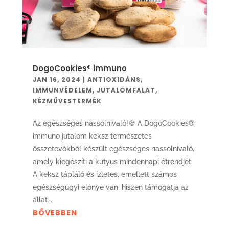
DogoCookies® immuno
JAN 16, 2024
|
ANTIOXIDÁNS
,
IMMUNVÉDELEM
,
JUTALOMFALAT
,
KÉZMŰVESTERMÉK
Az egészséges nassolnivaló!🍪 A DogoCookies®
immuno jutalom keksz természetes
összetevőkből készült egészséges nassolnivaló,
amely kiegészíti a kutyus mindennapi étrendjét.
A keksz tápláló és ízletes, emellett számos
egészségügyi előnye van, hiszen támogatja az
állat...
BŐVEBBEN