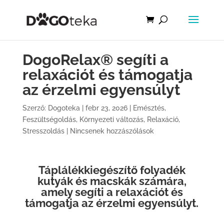
DogoRelax® segíti a
relaxációt és támogatja
az érzelmi egyensúlyt
Szerző:
Dogoteka
|
febr 23, 2026
|
Emésztés
,
Feszültségoldás
,
Környezeti változás
,
Relaxáció
,
Stresszoldás
|
Nincsenek hozzászólások
Táplálékkiegészítő folyadék
kutyák és macskák számára
,
amely segíti a relaxációt és
támogatja az érzelmi egyensúlyt.